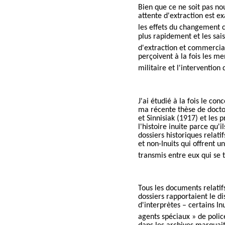
Bien que ce ne soit pas n
attente d'extraction est 
les effets du changement c
plus rapidement et les sai
d'extraction et commercial
perçoivent à la fois les m
militaire et l'interventi
J'ai étudié à la fois le co
ma récente thèse de doctor
et Sinnisiak (1917) et les
l'histoire inuite parce qu'
dossiers historiques relati
et non-Inuits qui offrent u
transmis entre eux qui se 
Tous les documents relatif
dossiers
rapport
aient le di
d'interprètes – certains I
agents spéciaux » de police