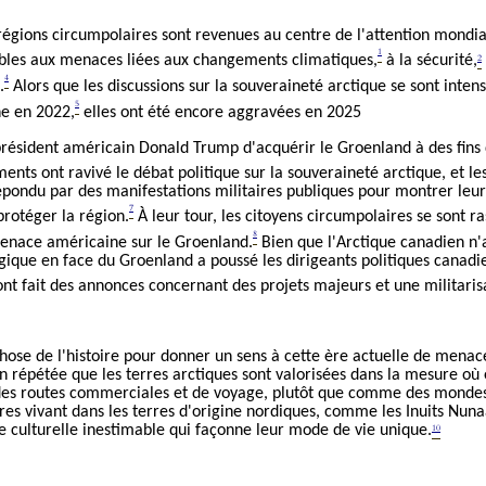
régions circumpolaires sont revenues au centre de l'attention mondia
1
2
bles aux menaces liées aux changements climatiques,
à la sécurité,
4
.
Alors que les discussions sur la souveraineté arctique se sont intens
5
ne en 2022,
elles ont été encore aggravées en 2025
président américain Donald Trump d'acquérir le Groenland à des fins 
nts ont ravivé le débat politique sur la souveraineté arctique, et les
 répondu par des manifestations militaires publiques pour montrer leu
7
protéger la région.
À leur tour, les citoyens circumpolaires se sont r
8
menace américaine sur le Groenland.
Bien que l'Arctique canadien n'
gique en face du Groenland a poussé les dirigeants politiques canadi
 ont fait des annonces concernant des projets majeurs et une militaris
 chose de l'histoire pour donner un sens à cette ère actuelle de menac
on répétée que les terres arctiques sont valorisées dans la mesure où
 des routes commerciales et de voyage, plutôt que comme des mondes
ires vivant dans les terres d'origine nordiques, comme les Inuits Nuna
10
ce culturelle inestimable qui façonne leur mode de vie unique.