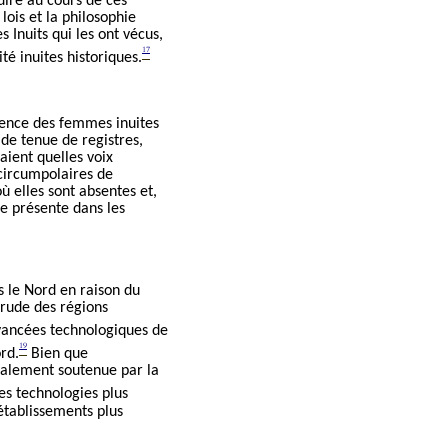
 dire au cours de ces
lois et la philosophie
 Inuits qui les ont vécus,
17
té inuites historiques.
ilence des femmes inuites
 de tenu
e de registres,
aient quelles voix
ircumpolaires de
où elles sont absentes et,
re présente dans les
s le Nord en raison du
rude des régions
vancées technologiques de
19
rd.
Bien que
cipalement soutenue par la
es technologies plus
établissements plus