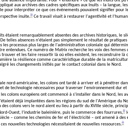
t une absence importante. Pour « entendre
» ce que les Inuits ont pu
liqué aux archives des cadres spécifiques aux Inuits – la langue, les 
le pour interpréter ce que ces événements pouvaient signifier pour les
16
rspective inuite.
Ce travail visait à restaurer l'agen
tivité
et l'humani
its étaient remarquablement absentes des archives historiques, le s
 De telles absences
n'étaient pas simplement le résultat de pratiques
s les processus plus larges de l'administration coloniale qui détermin
tre entendues.
Ce numéro de
Matrix
recherche les voix des
femmes c
rouver et les faire ressortir là où elles existent, les reconstruire là 
lumière la résilience comme caractéristique durable de la matricultu
lgré les changements initiés par le contact colonial dans le Nord.
ale nord-américaine, les colons ont tardé à arriver et à pénétrer dan
t de technologie nécessaires pour traverser l'environnement
dur
et 
es colons européens ont commencé à s'installer dans le Nord, les a
 s'étaient déjà implantées dans les régions du sud de l'Amérique du No
n des colons vers le nord aient eu lieu à partir du XVIIIe siècle, prin
20
rd-Ouest, l'industrie baleinière, puis le commerce des fourrures,
l
iècle – comme les chemins de fer et l'électricité – ont amené à des 
21
ces nouvelles technologies nécessitaient de nouvelles ressources.