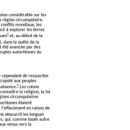
ion considérable sur les
la région circumpolaire.
conflits mondiaux, les
é à explorer les terres
22
ques
et, au début de la
i, dans la quête de la
t été avancée par des
 peuples autochtones du
e cependant de ressusciter
xtrapolé aux peuples
24
'absence.
Les colons
onnaître la religion, la loi
égions circumpolaires
tochtones étaient
 l'effacement en raison de
ne obscurcit les longues
es, qui, comme toute autre
aux venus vers la