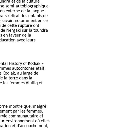
undra et de la culture
prose semi-autobiographique
ion externe de la langue
nats
retirait les enfants de
de savoir, notamment en ce
 de cette rupture ont
 de Nergaki sur la toundra
s en faveur de la
ducation avec leurs
ntal History of Kodiak »
femmes autochtones était
le Kodiak, au large de
e la terre dans la
re les femmes Alutiiq et
horne montre que, malgré
onnement par les femmes,
 survie communautaire et
leur environnement où elles
ruation et d'accouchement,