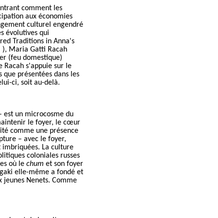
ontrant comment les
icipation aux économies
ngement culturel engendré
s évolutives qui
ed Traditions in Anna's
i
)
, Maria Gatti Racah
yer
(feu domestique)
e Racah s'appuie sur le
es que présentées dans les
ui-ci, soit au-delà.
 – est un microcosme du
aintenir le foyer, le cœur
traité comme une présence
pture – avec le foyer,
nt imbriquées.
La culture
itiques coloniales russes
mes où le
chum
et son foyer
rgaki elle-même a fondé et
aux jeunes Nenets. Comme