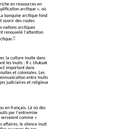
riche en ressources en
ification arctique », où
a banquise arctique fond
t ouvrir des routes
s-nations arctiques
t renouvelé l'attention
13
ctique.
vec la culture inuite dans
t les Inuits : R c Uluksak
pact important dans
nuites et coloniales. Les
ommunication entre Inuits
es judiciaires et religieux
ou en français. Là où des
its par l'entremise
ts servaient comme «
affaires, le silence inuit