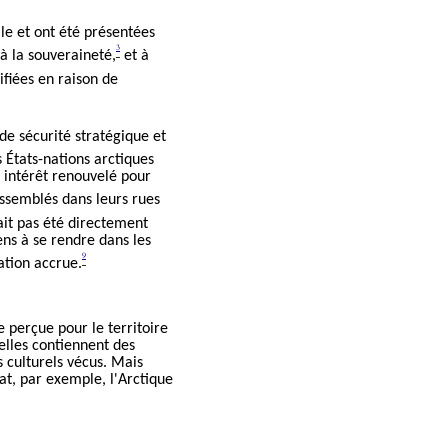
le et ont été présentées
3
à la souveraineté,
et à
ifiées en raison de
de sécurité stratégique et
 États-nations arctiques
r intérêt renouvelé pour
assemblés dans leurs rues
ait pas été directement
ens à se rendre dans les
9
ation accrue.
e perçue pour le territoire
 elles contiennent des
 culturels vécus. Mais
at, par exemple, l'Arctique