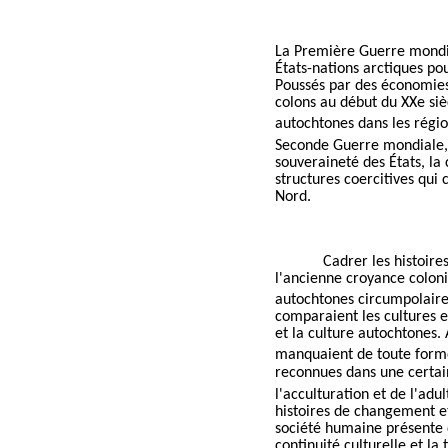
La Première Guerre mondia
États-nations arctiques po
Poussés par des économies 
colons au début du XXe si
autochtones dans les régi
Seconde Guerre mondiale, o
souveraineté des États, la 
structures coercitives qui 
Nord.
Cadrer les histoir
l'ancienne croyance coloni
autochtones circumpolaire
comparaient les cultures et
et la culture autochtones.
manquaient de toute forme 
reconnues dans une certai
l'acculturation et de l'ad
histoires de changement et
société humaine présente d
continuité culturelle et la