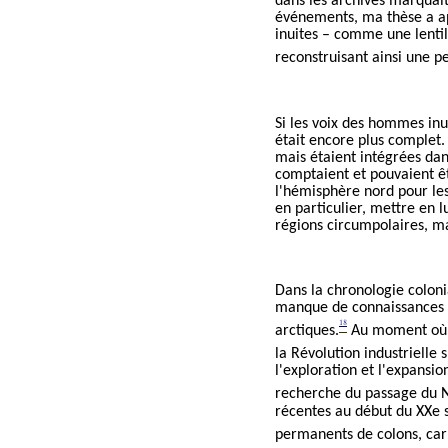
dans les archives marquai
événements, ma thèse a app
inuites – comme une lentil
reconstruisant ainsi une pe
Si les voix des hommes inu
était encore plus complet.
mais étaient intégrées dan
comptaient et pouvaient ê
l'hémisphère nord pour les t
en particulier, mettre en 
régions circumpolaires, ma
Dans la chronologie coloni
manque de connaissances e
18
arctiques.
Au moment où l
la Révolution industrielle
l'exploration et l'expansio
recherche du passage du No
récentes au début du XXe s
permanents de colons, car 