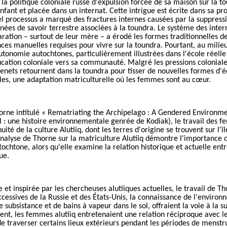
a politique coloniale russe d'expulsion forcée de sa maison sur la to
 enfant et placée dans un internat. Cette intrigue est écrite dans sa 
l processus a marqué des fractures internes causées par la suppress
nées de savoir terrestre associées à la toundra. Le système des
inter
paration – surtout de leur mère – a érodé les formes traditionnelles 
es manuelles requises pour vivre sur la toundra. Pourtant, au milieu
utonomie autochtones, particulièrement illustrées dans l'école réelle
ucation coloniale vers sa communauté. Malgré les pressions coloniale
nenets retournent dans la toundra pour tisser de nouvelles formes d'é
les, une adaptation matriculturelle où les femmes sont au cœur.
horne intitulé « Rematriating the Archipelago : A Gendered Environme
el : une histoire environnementale genrée de Kodiak)
, le travail des 
uité de la culture Alutiiq, dont les terres d'origine se trouvent sur l'î
'analyse de Thorne sur la matriculture Alutiiq démontre l'importance d
tochtone, alors qu'elle examine la relation historique et actuelle ent
ue.
e et inspirée par les chercheuses
a
lutiiq
ues
actuelles
,
le travail de T
uccessives de la Russie et des États-Unis, la connaissance de l'envir
e subsistance et de bains à vapeur dans le sol, offraient la voie à la
ement, les femmes
a
lutiiq entretenaient une relation réciproque avec 
de traverser certains lieux extérieurs pendant les périodes de menst