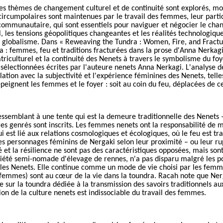
es thèmes de changement culturel et de continuité sont explorés, m
ircumpolaires sont maintenues par le travail des femmes, leur part
p communautaire,
qui sont
essentiel
s
pour naviguer et négocier le cha
l, les tensions géopolitiques changeantes et les réalités technologique
e globalisme. Dans « Reweaving the Tundra : Women, Fire, and Fractur
ra : femmes, feu et traditions fracturées dans la prose d'Anna Nerkag
iculturel et la continuité des Nenets à travers le symbolisme du fo
 sélectionnées écrites par l'auteure nenets Anna Nerkagi. L'analyse d
ation avec la subjectivité et l'expérience féminines des Nenets, tell
peignent les femmes et le foyer : soit au coin du feu, déplacées de cel
essemblant à une tente qui est la demeure traditionnelle des Nenets
es genrés sont inscrits. Les femmes nenets ont la responsabilité de m
i est lié aux relations cosmologiques et écologiques, où le feu est 
 les personnages féminins de Nergaki selon leur proximité – ou leur ru
é et la résilience ne sont pas des caractéristiques opposées, mais so
ciété semi-nomade d'élevage de rennes, n'a pas disparu malgré les pol
r les Nenets. Elle continue comme un mode de vie choisi par les fem
es femmes) sont au cœur de la vie dans la toundra. Racah note que Ne
e sur la toundra dédiée à la transmission des savoirs traditionnels 
ion de la culture nenets est indissociable du travail des femmes.