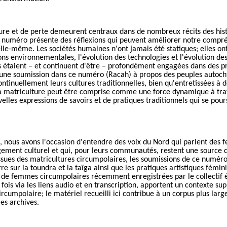
ture et de perte demeurent centraux dans de nombreux récits des his
e numéro présente des réflexions qui peuvent améliorer notre compr
e-même. Les sociétés humaines n'ont jamais été statiques; elles ont
ons environnementales, l'évolution des technologies et l'évolution des
étaient – et
continuent d'être – profondément engagées dans des 
 une soumission dans ce numéro (Racah) à propos des peuples autoc
ontinuellement leurs cultures traditionnelles, bien qu'entre
tissé
es à 
la matriculture peut être comprise comme une force dynamique à trave
elles expressions de savoirs et de pratiques traditionnels qui se pou
, nous avons l'occasion d'entendre des voix du Nord qui parlent des
ement culturel et qui, pour leurs communautés, restent une source de
issues des matricultures circumpolaires, les soumissions de ce numé
re sur la toundra et la taïga ainsi que les pratiques artistiques fémin
s de femmes circumpolaires récemment enregistrées par le collectif 
a fois via les liens audio et en transcription, apportent un contexte 
ircumpolaire;
l
e matériel recueilli ici contribue à un corpus plus lar
es archives.