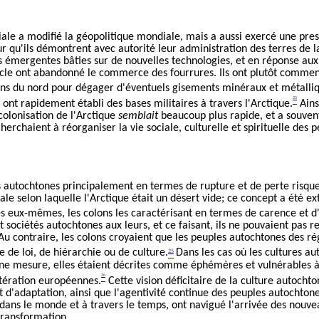
le a modifié la géopolitique mondiale, mais a aussi exercé une press
ur qu'ils démontrent avec autorité leur administration des terres de 
émergentes bâties sur de nouvelles technologies, et en réponse aux 
ècle ont abandonné le commerce des fourrures. Ils ont plutôt commenc
ons du nord pour dégager d'éventuels gisements minéraux et métalli
23
nt rapidement établi des bases militaires à travers l'Arctique.
Ains
colonisation de l'Arctique
semblait
beaucoup plus rapide, et a souven
cherchaient à réorganiser la vie sociale, culturelle et spirituelle des
es autochtones principalement en termes de rupture et de perte risqu
ale selon laquelle l'Arctique était un désert vide; ce concept a été e
s eux-mêmes, les colons les caractérisant en termes de carence et d
 sociétés autochtones aux leurs, et ce faisant, ils ne pouvaient pas rec
 Au contraire, les colons croyaient que les peuples autochtones des r
25
de loi, de hiérarchie ou de culture.
Dans les cas où les cultures au
ne mesure, elles étaient décrites comme éphémères et vulnérables à
26
ultération européennes.
Cette vision déficitaire de la culture autochto
 d'adaptation, ainsi que l'agentivité continue des peuples autochton
ans le monde et à travers le temps, ont navigué l'arrivée des nouve
 transformation.