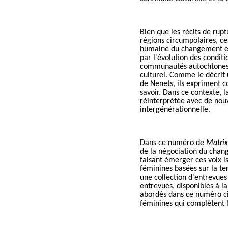
Bien que les récits de rup
régions circumpolaires, c
humaine du changement ell
par l'évolution des conditi
communautés autochtones 
culturel. Comme le décrit
de Nenets, ils expriment c
savoir. D
ans ce contexte, 
réinterprétée avec de nouv
intergénérationnelle.
Dans ce numéro de
Matrix
de la négociation du chang
faisant émerger ces voix 
féminines basées sur la ter
une collection d'entrevue
entrevues, disponibles à l
abordés dans ce numéro c
féminines qui complètent l