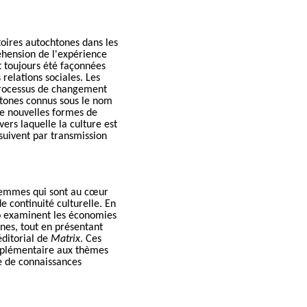
toires autochtones dans les
éhension de l'expérience
 toujours été façonnées
 relations sociales. Les
processus de changement
htones connus sous le nom
de nouvelles formes de
rs laquelle la culture est
rsuivent par transmission
 femmes qui sont au cœur
 continuité culturelle. En
ro examinent les économies
ines, tout en présentant
éditorial de
Matrix
. Ces
supplémentaire aux thèmes
ge de connaissances