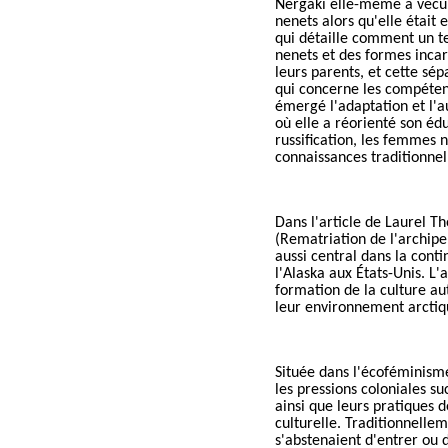
Nergaki elle-même a vécu l
nenets alors qu'elle était
qui détaille comment un te
nenets et des formes incar
leurs parents, et cette sé
qui concerne les compétenc
émergé l'adaptation et l'a
où elle a réorienté son éd
russification, les femmes 
connaissances traditionnel
Dans l'article de Laurel T
(Rematri
ation de
l'archip
aussi central dans la contin
l'Alaska aux États-Unis. L
formation de la culture au
leur environnement arctiq
Située dans l'écoféminism
les pressions coloniales s
ainsi que leurs pratiques d
culturelle. Traditionnell
s'abstenaient d'entrer ou 