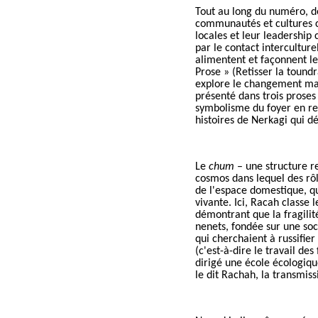
Tout au long du numéro, d
communautés et cultures c
locales et leur leadershi
par le contact interculture
alimentent et façonnent l
Prose »
(
Retisser la tound
explore le changement matr
présenté dans trois proses
symbolisme du foyer en rel
histoires de Nerkagi qui dé
Le
chum
– une structure r
cosmos dans lequel des rôl
de l'espace domestique, qu
vivante. Ici, Racah classe
démontrant que la fragilit
n
enet
s
, fondée sur une so
qui cherchaient à russifie
(c'est-à-dire le travail d
dirigé une école écologiqu
le dit Rachah, la transmiss