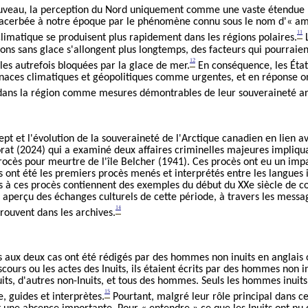
ouveau, la perception du Nord uniquement comme une vaste étendue 
exacerbée à notre époque par le phénomène connu sous le nom d'« ampl
11
limatique se produisent plus rapidement dans les régions polaires.
L
sons sans glace s'allongent plus longtemps, des facteurs qui pourraien
12
es autrefois bloquées par la glace de mer.
En conséquence, les État
enaces climatiques et géopolitiques comme urgentes, et en réponse on
on dans la région comme mesures démontrables de leur souveraineté ar
ncept et l'évolution de la souveraineté de l'Arctique canadien en lien a
at (2024) qui a examiné deux affaires criminelles majeures impliquan
 procès pour meurtre de l'île Belcher (1941). Ces procès ont eu un im
ils ont été les premiers procès menés et interprétés entre les langues i
fs à ces procès contiennent
d
es exemples du début du XXe siècle de c
n aperçu des échanges culturels de cette période, à travers les messag
14
trouvent dans les archives.
s aux deux cas ont été rédigés par des hommes non inuits en anglais 
scours ou les actes des Inuits, ils étaient
écrits
par des hommes non inu
nuits, d'autres non-Inuits, et tous des hommes. Seuls les hommes inui
15
, guides et interprètes.
Pourtant, malgré leur rôle principal dans ces 